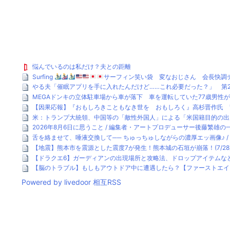
悩んでいるのは私だけ？夫との距離
Surfing
サーフィン笑い袋 変なおじさん 会長快調チ
やる夫「催眠アプリを手に入れたんだけど……これ必要だった？」 第29
MEGAドンキの立体駐車場から車が落下 車を運転していた77歳男性が
【因果応報】『おもしろきこともなき世を おもしろく』高杉晋作氏 辞世
米：トランプ大統領、中国等の「敵性外国人」による「米国籍目的の出産
2026年8月6日に思うこと / 編集者・アートプロデューサー後藤繁雄の
舌を絡ませて、唾液交換して── ちゅっちゅしながらの濃厚エッ画像♪ /
【地震】熊本市を震源とした震度7が発生！熊本城の石垣が崩落！(7/28
【ドラクエ6】ガーディアンの出現場所と攻略法、ドロップアイテムなど /
【脳のトラブル】もしもアウトドア中に遭遇したら？【ファーストエイド
Powered by livedoor 相互RSS