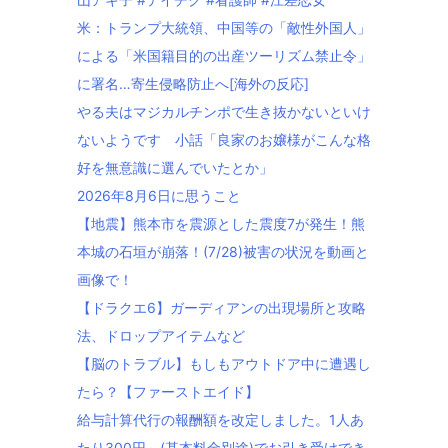
米：トランプ大統領、中国等の「敵性外国人」
による「米国籍目的の出産ツーリズム禁止令」
に署名…寄生侵略防止へ[海外の反応]
やる夫はマジカルチンポで生き抜かないといけ
ないようです 小話「良家のお嬢様がこんな格
好を無意識に選んでいたとか」
2026年8月6日に思うこと
【地震】熊本市を震源とした震度7が発生！熊
本城の石垣が崩落！(7/28)被害の状況を動画と
画像で！
【ドラクエ6】ガーディアンの出現場所と攻略
法、ドロップアイテムなど
【脳のトラブル】もしもアウトドア中に遭遇し
たら？【ファーストエイド】
給与計算代行の報酬額を改定しました。1人あ
たり300円～(基本料金別途)でお引き受けでき