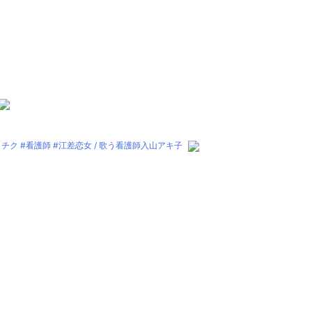
 #看護師 #江差恋女 / 歌う看護師入山アキ子