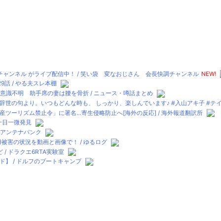
ャンネル がライブ配信中！ / 笑い袋 変なおじさん 会長快調チャンネル
NEW!
話 / やる夫スレ本棚
意識不明 助手席の妻は腰を骨折 / ニュース・噂話まとめ
の句より。いつもどんな時も、 しっかり、楽しんでいます♪ #入山アキ子 #テイチク
ツーリズム禁止令」に署名…寄生侵略防止へ[海外の反応] / 海外報道翻訳所
一日一微発見
 アンテナバンク
)被害の状況を動画と画像で！ / ゆるログ
 ドラクエ6RTA実験室
】 / ドルフのブートキャンプ