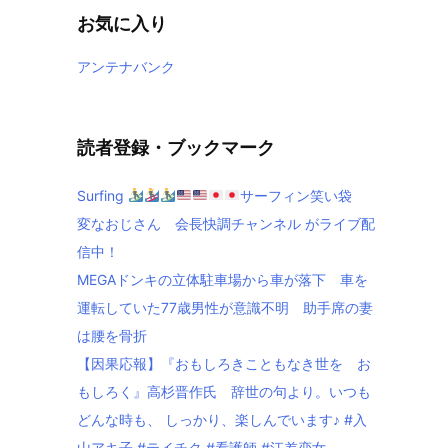
お気に入り
アンテナバンク
読者登録・ブックマーク
Surfing
サーフィン笑い袋
変なおじさん 会長快調チャンネル がライブ配
信中！
MEGAドンキの立体駐車場から車が落下 車を
運転していた77歳男性が意識不明 助手席の妻
は腰を骨折
【因果応報】『おもしろきこともなき世を お
もしろく』高杉晋作氏 辞世の句より。いつも
どんな時も、 しっかり、楽しんでいます♪ #入
山アキ子 #テイチク #看護師 #江差恋女