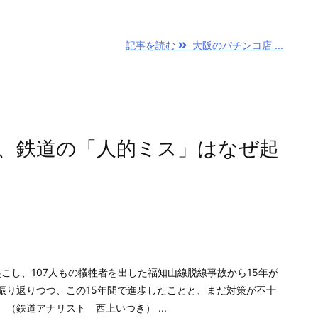
記事を読む
大阪のパチンコ店 ...
年、鉄道の「人的ミス」はなぜ起
こし、107人もの犠牲者を出した福知山線脱線事故から15年が
振り返りつつ、この15年間で進歩したことと、まだ対策が不十
（鉄道アナリスト 西上いつき） ...