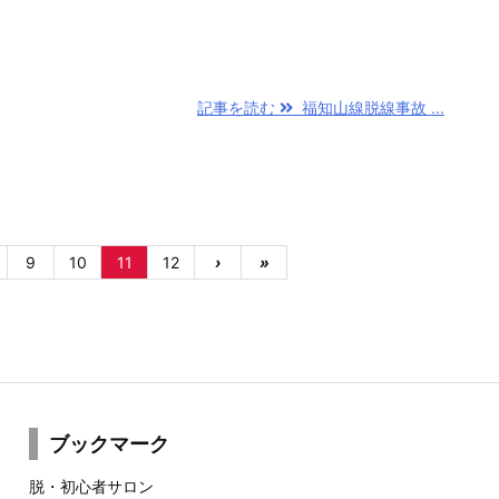
記事を読む
福知山線脱線事故 ...
9
10
11
12
›
»
ブックマーク
脱・初心者サロン